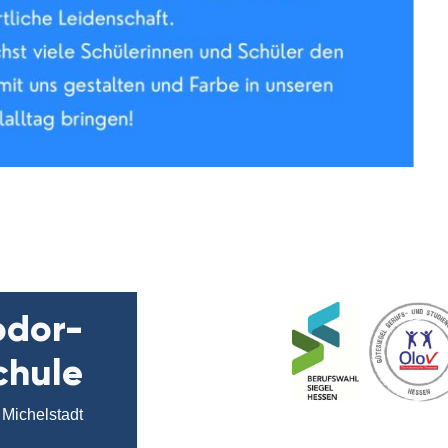
odor-
chule
Michelstadt