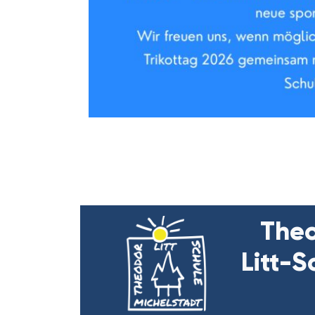
The
Litt-S